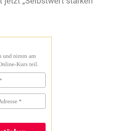
 jetzt „Selbstwert stärken“
in und nimm am
Online-Kurs teil.