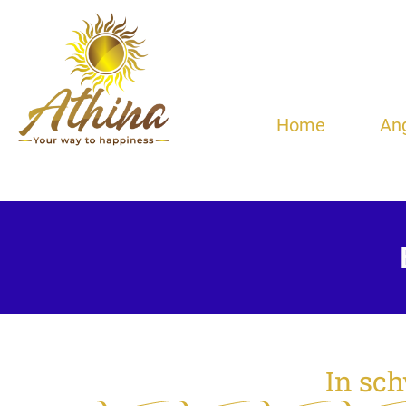
Home
An
In sc