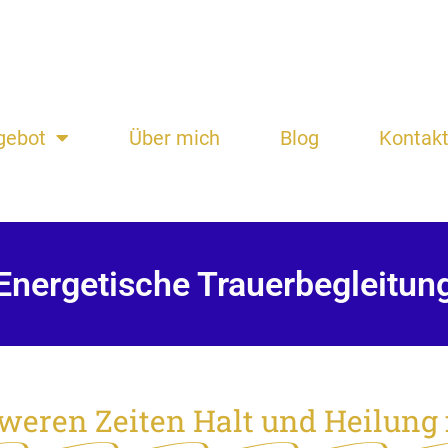
gebot
Über mich
Blog
Kontak
Energetische Trauerbegleitun
hweren Zeiten Halt und Heilung 