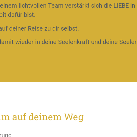
inem lichtvollen Team verstärkt sich die LIEBE in 
t dafür bist.
uf deiner Reise zu dir selbst.
damit wieder in deine Seelenkraft und deine Seele
lsam auf deinem Weg
erung